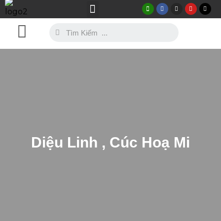
Thự Viện Ảnh
Mẫu Trang Phục
Diệu Linh , Cúc Hoạ Mi