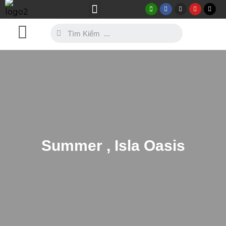
Thự Viện Ảnh
Mẫu Trang Phục
Summer , Isla Oasis