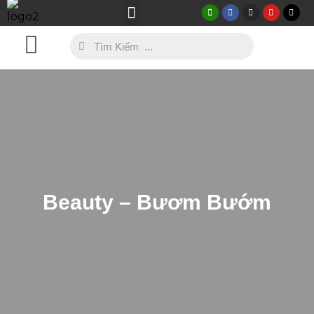
Thự Viện Ảnh
Mẫu Trang Phục
Beauty – Bươm Bướm